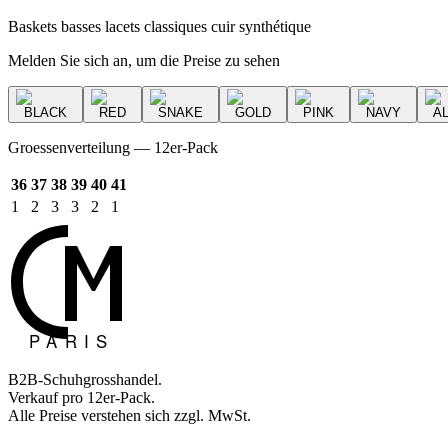
Baskets basses lacets classiques cuir synthétique
Melden Sie sich an, um die Preise zu sehen
BLACK
RED
SNAKE
GOLD
PINK
NAVY
A
Groessenverteilung — 12er-Pack
36
37
38
39
40
41
1
2
3
3
2
1
B2B-Schuhgrosshandel.
Verkauf pro 12er-Pack.
Alle Preise verstehen sich zzgl. MwSt.