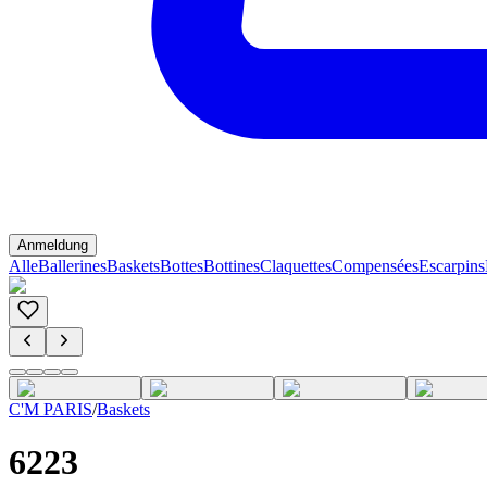
Anmeldung
Alle
Ballerines
Baskets
Bottes
Bottines
Claquettes
Compensées
Escarpins
C'M PARIS
/
Baskets
6223