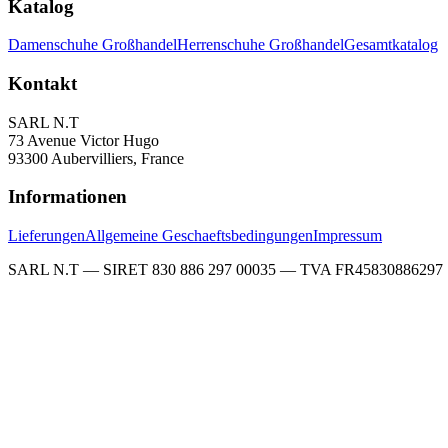
Katalog
Damenschuhe Großhandel
Herrenschuhe Großhandel
Gesamtkatalog
Kontakt
SARL N.T
73 Avenue Victor Hugo
93300 Aubervilliers, France
Informationen
Lieferungen
Allgemeine Geschaeftsbedingungen
Impressum
SARL N.T — SIRET 830 886 297 00035 — TVA FR45830886297