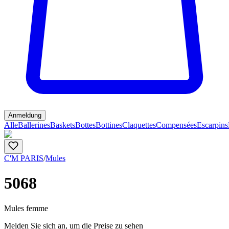
Anmeldung
Alle
Ballerines
Baskets
Bottes
Bottines
Claquettes
Compensées
Escarpins
C'M PARIS
/
Mules
5068
Mules femme
Melden Sie sich an, um die Preise zu sehen