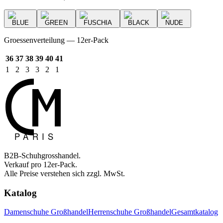
BLUE
GREEN
FUSCHIA
BLACK
NUDE
Groessenverteilung — 12er-Pack
36
37
38
39
40
41
1
2
3
3
2
1
B2B-Schuhgrosshandel.
Verkauf pro 12er-Pack.
Alle Preise verstehen sich zzgl. MwSt.
Katalog
Damenschuhe Großhandel
Herrenschuhe Großhandel
Gesamtkatalog