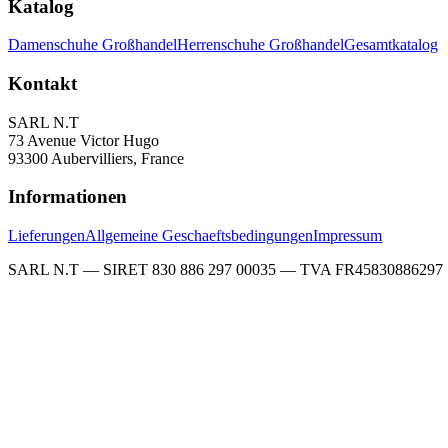
Katalog
Damenschuhe Großhandel
Herrenschuhe Großhandel
Gesamtkatalog
Kontakt
SARL N.T
73 Avenue Victor Hugo
93300 Aubervilliers, France
Informationen
Lieferungen
Allgemeine Geschaeftsbedingungen
Impressum
SARL N.T — SIRET 830 886 297 00035 — TVA FR45830886297