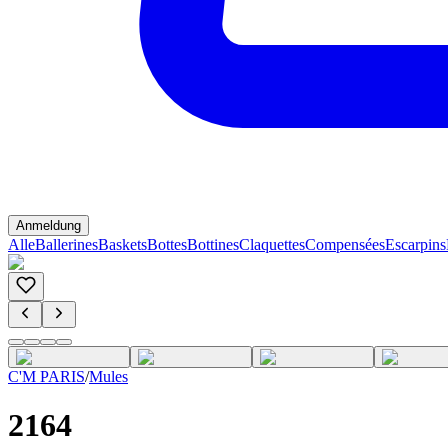
Anmeldung
Alle
Ballerines
Baskets
Bottes
Bottines
Claquettes
Compensées
Escarpins
C'M PARIS
/
Mules
2164