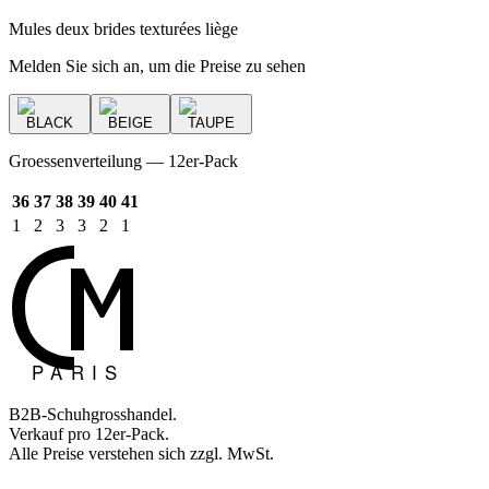
Mules deux brides texturées liège
Melden Sie sich an, um die Preise zu sehen
BLACK
BEIGE
TAUPE
Groessenverteilung — 12er-Pack
36
37
38
39
40
41
1
2
3
3
2
1
B2B-Schuhgrosshandel.
Verkauf pro 12er-Pack.
Alle Preise verstehen sich zzgl. MwSt.