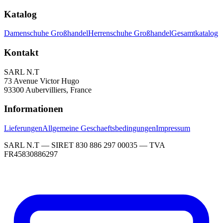
Katalog
Damenschuhe Großhandel
Herrenschuhe Großhandel
Gesamtkatalog
Kontakt
SARL N.T
73 Avenue Victor Hugo
93300 Aubervilliers, France
Informationen
Lieferungen
Allgemeine Geschaeftsbedingungen
Impressum
SARL N.T — SIRET 830 886 297 00035 — TVA
FR45830886297