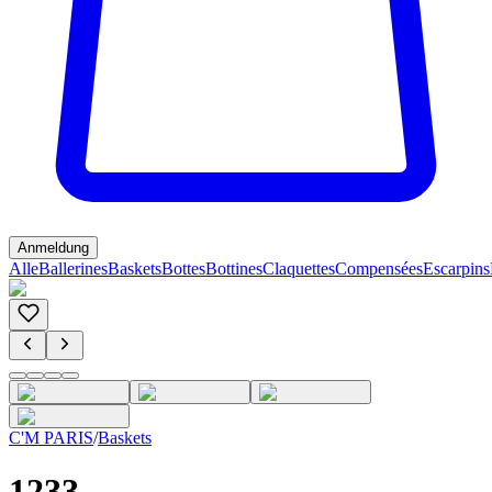
Anmeldung
Alle
Ballerines
Baskets
Bottes
Bottines
Claquettes
Compensées
Escarpins
C'M PARIS
/
Baskets
1233