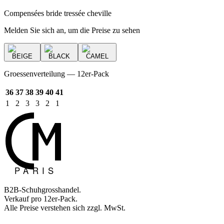
Compensées bride tressée cheville
Melden Sie sich an, um die Preise zu sehen
BEIGE
BLACK
CAMEL
Groessenverteilung — 12er-Pack
36
37
38
39
40
41
1
2
3
3
2
1
B2B-Schuhgrosshandel.
Verkauf pro 12er-Pack.
Alle Preise verstehen sich zzgl. MwSt.