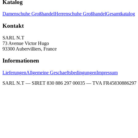
Katalog
Damenschuhe Großhandel
Herrenschuhe Großhandel
Gesamtkatalog
Kontakt
SARL N.T
73 Avenue Victor Hugo
93300 Aubervilliers, France
Informationen
Lieferungen
Allgemeine Geschaeftsbedingungen
Impressum
SARL N.T — SIRET 830 886 297 00035 — TVA FR45830886297