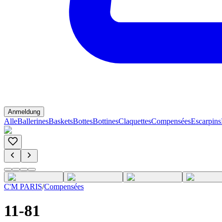
Anmeldung
Alle
Ballerines
Baskets
Bottes
Bottines
Claquettes
Compensées
Escarpins
C'M PARIS
/
Compensées
11-81