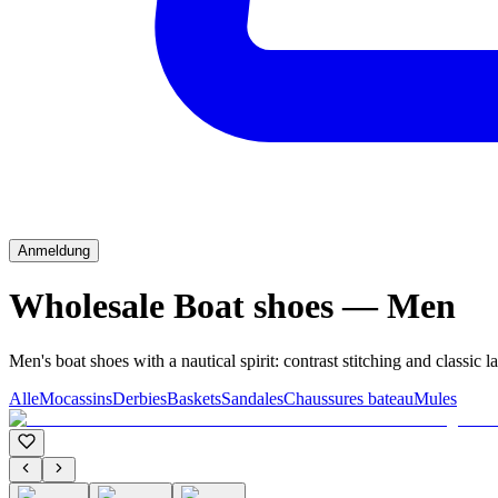
Anmeldung
Wholesale Boat shoes — Men
Men's boat shoes with a nautical spirit: contrast stitching and classic l
Alle
Mocassins
Derbies
Baskets
Sandales
Chaussures bateau
Mules