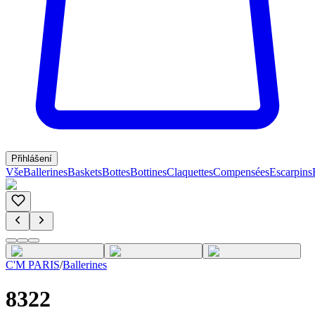
Přihlášení
Vše
Ballerines
Baskets
Bottes
Bottines
Claquettes
Compensées
Escarpins
C'M PARIS
/
Ballerines
8322