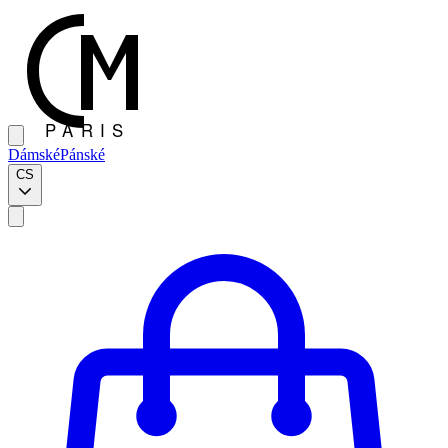
Dámské
Pánské
CS