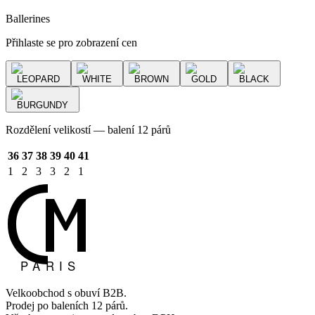
Ballerines
Přihlaste se pro zobrazení cen
LEOPARD
WHITE
BROWN
GOLD
BLACK
BURGUNDY
Rozdělení velikostí — balení 12 párů
36
37
38
39
40
41
1
2
3
3
2
1
Velkoobchod s obuví B2B.
Prodej po baleních 12 párů.