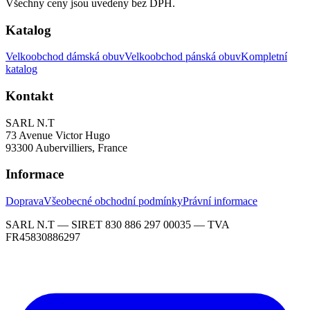
Všechny ceny jsou uvedeny bez DPH.
Katalog
Velkoobchod dámská obuv
Velkoobchod pánská obuv
Kompletní
katalog
Kontakt
SARL N.T
73 Avenue Victor Hugo
93300 Aubervilliers, France
Informace
Doprava
Všeobecné obchodní podmínky
Právní informace
SARL N.T — SIRET 830 886 297 00035 — TVA
FR45830886297