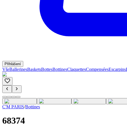
Přihlášení
Vše
Ballerines
Baskets
Bottes
Bottines
Claquettes
Compensées
Escarpins
C'M PARIS
/
Bottines
68374