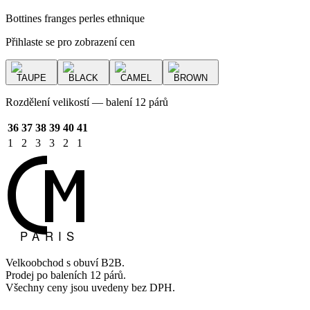
Bottines franges perles ethnique
Přihlaste se pro zobrazení cen
TAUPE
BLACK
CAMEL
BROWN
Rozdělení velikostí — balení 12 párů
36
37
38
39
40
41
1
2
3
3
2
1
Velkoobchod s obuví B2B.
Prodej po baleních 12 párů.
Všechny ceny jsou uvedeny bez DPH.