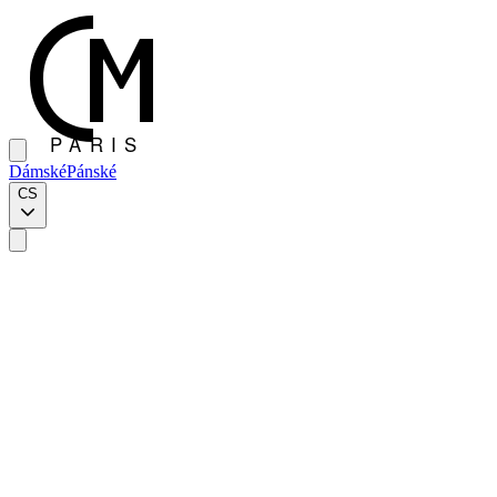
Dámské
Pánské
CS