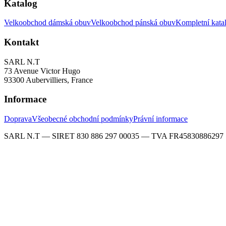
Katalog
Velkoobchod dámská obuv
Velkoobchod pánská obuv
Kompletní kata
Kontakt
SARL N.T
73 Avenue Victor Hugo
93300 Aubervilliers, France
Informace
Doprava
Všeobecné obchodní podmínky
Právní informace
SARL N.T — SIRET 830 886 297 00035 — TVA FR45830886297