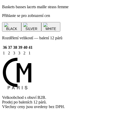
Baskets basses lacets maille strass femme
Přihlaste se pro zobrazení cen
BLACK
SILVER
WHITE
Rozdělení velikostí — balení 12 párů
36
37
38
39
40
41
1
2
3
3
2
1
Velkoobchod s obuví B2B.
Prodej po baleních 12 párů.
Všechny ceny jsou uvedeny bez DPH.