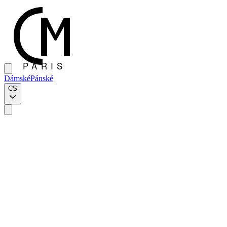
Dámské
Pánské
CS