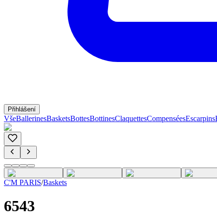
Přihlášení
Vše
Ballerines
Baskets
Bottes
Bottines
Claquettes
Compensées
Escarpins
C'M PARIS
/
Baskets
6543