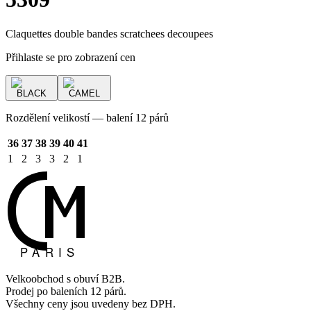
Claquettes double bandes scratchees decoupees
Přihlaste se pro zobrazení cen
BLACK
CAMEL
Rozdělení velikostí — balení 12 párů
36
37
38
39
40
41
1
2
3
3
2
1
Velkoobchod s obuví B2B.
Prodej po baleních 12 párů.
Všechny ceny jsou uvedeny bez DPH.