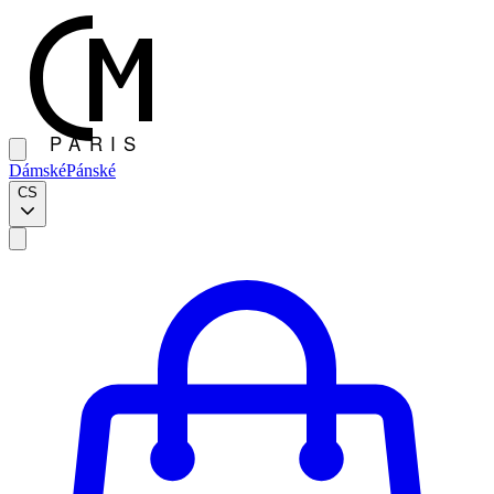
Dámské
Pánské
CS