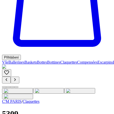
Přihlášení
Vše
Ballerines
Baskets
Bottes
Bottines
Claquettes
Compensées
Escarpins
C'M PARIS
/
Claquettes
5309