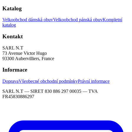
Katalog
Velkoobchod dámská obuv
Velkoobchod pánská obuv
Kompletní
katalog
Kontakt
SARL N.T
73 Avenue Victor Hugo
93300 Aubervilliers, France
Informace
Doprava
Všeobecné obchodní podmínky
Právní informace
SARL N.T — SIRET 830 886 297 00035 — TVA
FR45830886297