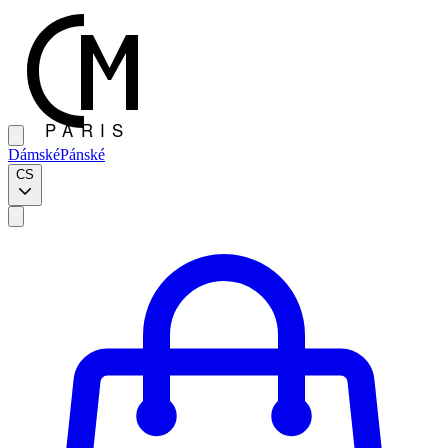
Dámské
Pánské
CS