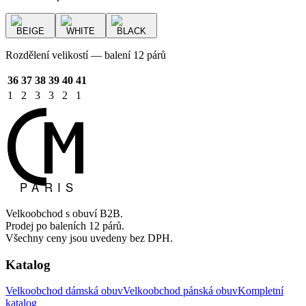
BEIGE
WHITE
BLACK
Rozdělení velikostí — balení 12 párů
36
37
38
39
40
41
1
2
3
3
2
1
Velkoobchod s obuví B2B.
Prodej po baleních 12 párů.
Všechny ceny jsou uvedeny bez DPH.
Katalog
Velkoobchod dámská obuv
Velkoobchod pánská obuv
Kompletní
katalog