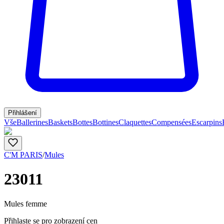
Přihlášení
Vše
Ballerines
Baskets
Bottes
Bottines
Claquettes
Compensées
Escarpins
C'M PARIS
/
Mules
23011
Mules femme
Přihlaste se pro zobrazení cen