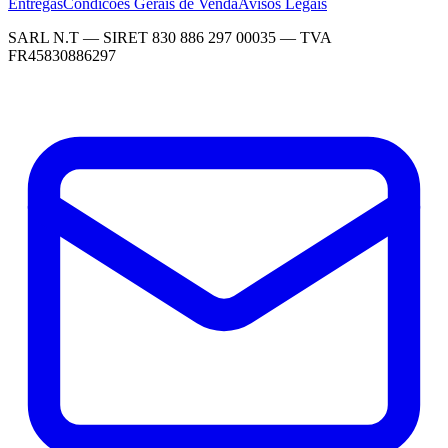
Entregas
Condicoes Gerais de Venda
Avisos Legais
SARL N.T — SIRET 830 886 297 00035 — TVA
FR45830886297