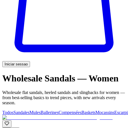
Iniciar sessao
Wholesale Sandals — Women
Wholesale flat sandals, heeled sandals and slingbacks for women —
from best-selling basics to trend pieces, with new arrivals every
season.
Todos
Sandales
Mules
Ballerines
Compensées
Baskets
Mocassins
Escarpi