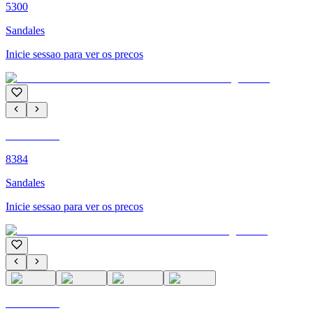
5300
Sandales
Inicie sessao para ver os precos
C'M PARIS
8384
Sandales
Inicie sessao para ver os precos
C'M PARIS