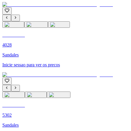
C'M PARIS
4028
Sandales
Inicie sessao para ver os precos
C'M PARIS
5302
Sandales