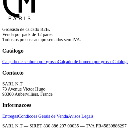
Grossista de calcado B2B.
Venda por pack de 12 pares.
Todos os precos sao apresentados sem IVA.
Catálogo
Calçado de senhora por grosso
Calçado de homem por grosso
Catálog
Contacto
SARL N.T
73 Avenue Victor Hugo
93300 Aubervilliers, France
Informacoes
Entregas
Condicoes Gerais de Venda
Avisos Legais
SARL N.T — SIRET 830 886 297 00035 — TVA FR45830886297