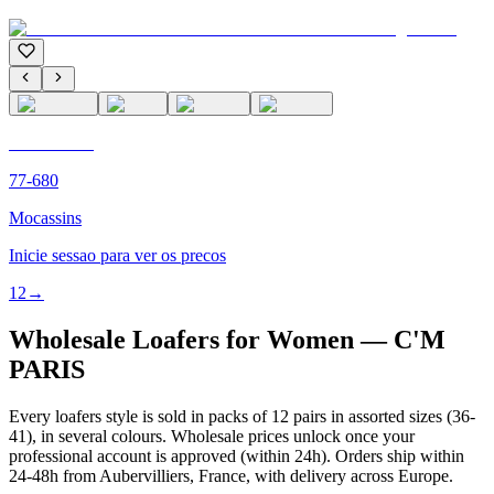
C'M PARIS
77-680
Mocassins
Inicie sessao para ver os precos
1
2
→
Wholesale Loafers for Women — C'M
PARIS
Every loafers style is sold in packs of 12 pairs in assorted sizes (36-
41), in several colours. Wholesale prices unlock once your
professional account is approved (within 24h). Orders ship within
24-48h from Aubervilliers, France, with delivery across Europe.