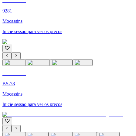
C'M PARIS
9281
Mocassins
Inicie sessao para ver os precos
C'M PARIS
BS-78
Mocassins
Inicie sessao para ver os precos