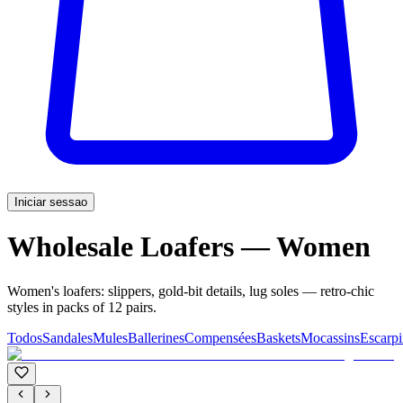
Iniciar sessao
Wholesale Loafers — Women
Women's loafers: slippers, gold-bit details, lug soles — retro-chic
styles in packs of 12 pairs.
Todos
Sandales
Mules
Ballerines
Compensées
Baskets
Mocassins
Escarpi