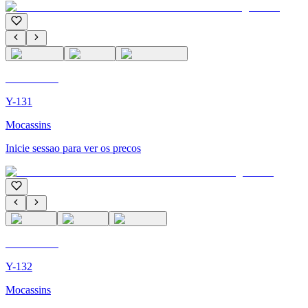
C'M PARIS
Y-131
Mocassins
Inicie sessao para ver os precos
C'M PARIS
Y-132
Mocassins