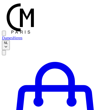
Dames
Heren
NL