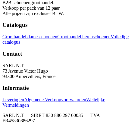
B2B schoenengroothandel.
Verkoop per pack van 12 paar.
Alle prijzen zijn exclusief BTW.
Catalogus
Groothandel damesschoenen
Groothandel herenschoenen
Volledige
catalogus
Contact
SARL N.T
73 Avenue Victor Hugo
93300 Aubervilliers, France
Informatie
Leveringen
Algemene Verkoopvoorwaarden
Wettelijke
Vermeldingen
SARL N.T — SIRET 830 886 297 00035 — TVA
FR45830886297