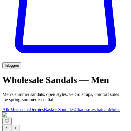
Inloggen
Wholesale Sandals — Men
Men's summer sandals: open styles, velcro straps, comfort soles —
the spring-summer essential.
Alle
Mocassins
Derbies
Baskets
Sandales
Chaussures bateau
Mules