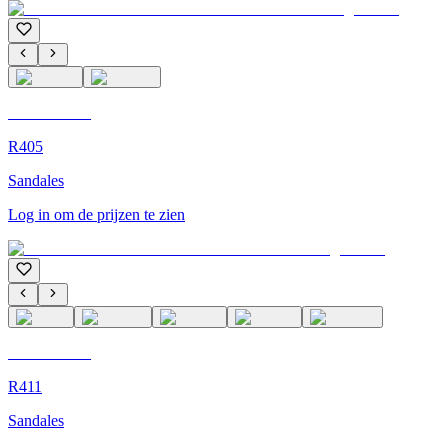
C'M Homme
R405
Sandales
Log in om de prijzen te zien
C'M Homme
R411
Sandales