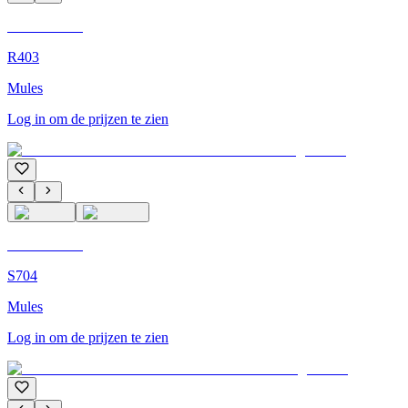
C'M Homme
R403
Mules
Log in om de prijzen te zien
C'M Homme
S704
Mules
Log in om de prijzen te zien