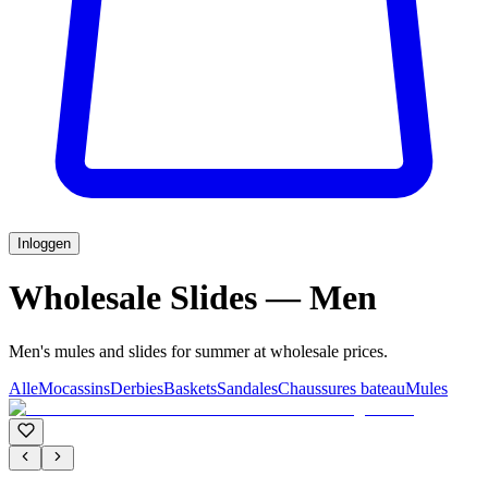
Inloggen
Wholesale Slides — Men
Men's mules and slides for summer at wholesale prices.
Alle
Mocassins
Derbies
Baskets
Sandales
Chaussures bateau
Mules