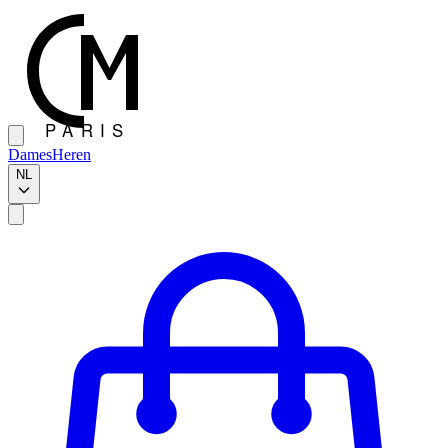
Dames
Heren
NL