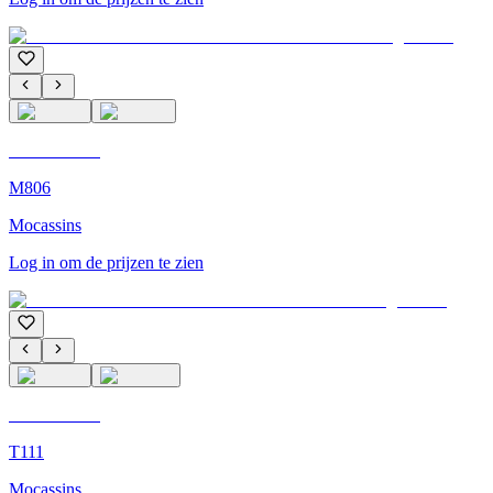
C'M Homme
M806
Mocassins
Log in om de prijzen te zien
C'M Homme
T111
Mocassins