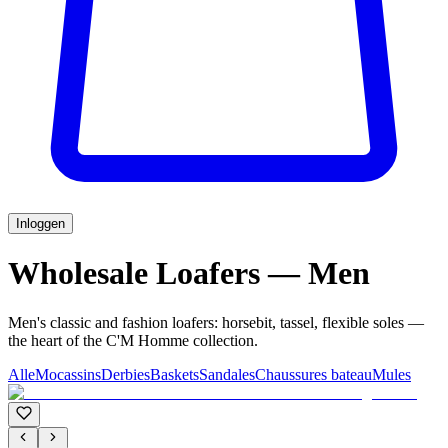
Inloggen
Wholesale Loafers — Men
Men's classic and fashion loafers: horsebit, tassel, flexible soles —
the heart of the C'M Homme collection.
Alle
Mocassins
Derbies
Baskets
Sandales
Chaussures bateau
Mules