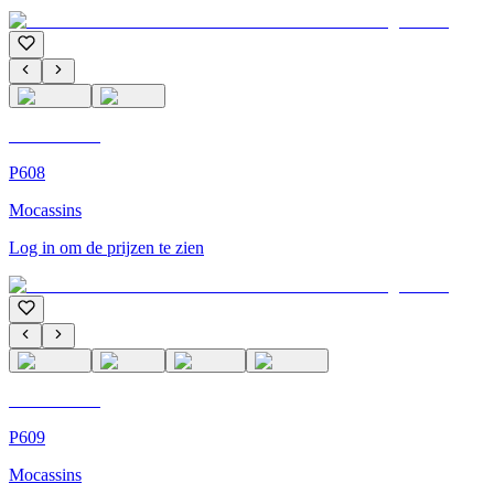
C'M Homme
P608
Mocassins
Log in om de prijzen te zien
C'M Homme
P609
Mocassins