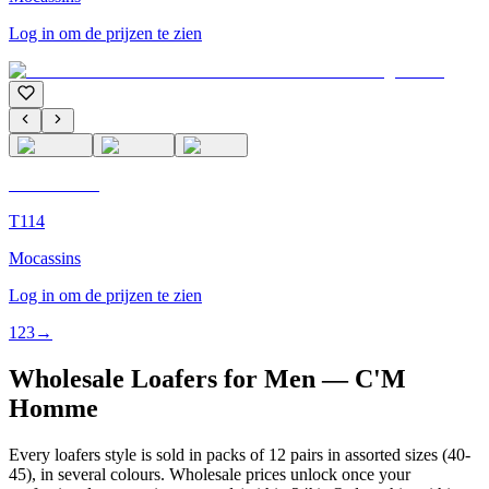
Log in om de prijzen te zien
C'M Homme
T114
Mocassins
Log in om de prijzen te zien
1
2
3
→
Wholesale Loafers for Men — C'M
Homme
Every loafers style is sold in packs of 12 pairs in assorted sizes (40-
45), in several colours. Wholesale prices unlock once your