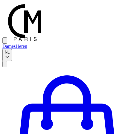
Dames
Heren
NL