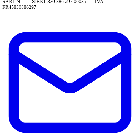
SARL N.T — SIRET 830 886 297 00035 — TVA
FR45830886297