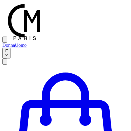
Donna
Uomo
IT