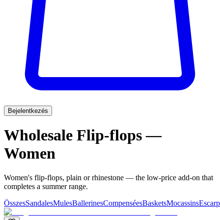
Bejelentkezés
Wholesale Flip-flops —
Women
Women's flip-flops, plain or rhinestone — the low-price add-on that
completes a summer range.
Összes
Sandales
Mules
Ballerines
Compensées
Baskets
Mocassins
Escarp