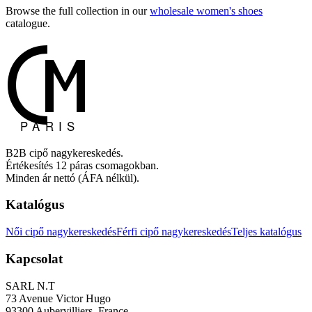
Browse the full collection in our
wholesale women's shoes
catalogue.
B2B cipő nagykereskedés.
Értékesítés 12 páras csomagokban.
Minden ár nettó (ÁFA nélkül).
Katalógus
Női cipő nagykereskedés
Férfi cipő nagykereskedés
Teljes katalógus
Kapcsolat
SARL N.T
73 Avenue Victor Hugo
93300 Aubervilliers, France