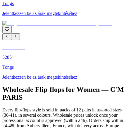
Tongs
Jelentkezzen be az árak megtekintéséhez
C'M PARIS
5285
Tongs
Jelentkezzen be az árak megtekintéséhez
Wholesale Flip-flops for Women — C'M
PARIS
Every flip-flops style is sold in packs of 12 pairs in assorted sizes
(36-41), in several colours. Wholesale prices unlock once your
professional account is approved (within 24h). Orders ship within
24-48h from Aubervilliers, France, with delivery across Europe.