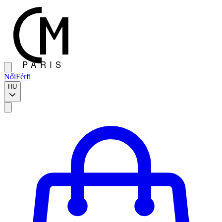
Női
Férfi
HU