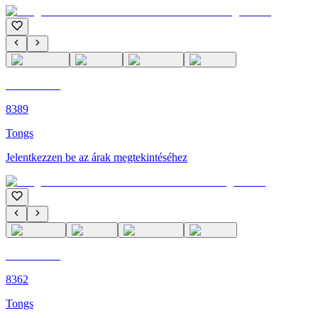
C'M PARIS
8389
Tongs
Jelentkezzen be az árak megtekintéséhez
C'M PARIS
8362
Tongs