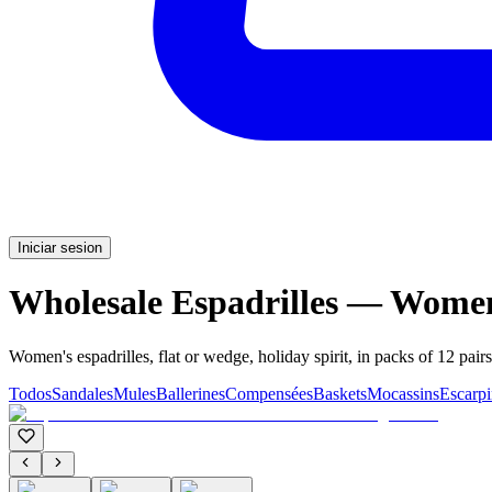
Iniciar sesion
Wholesale Espadrilles — Wome
Women's espadrilles, flat or wedge, holiday spirit, in packs of 12 pairs
Todos
Sandales
Mules
Ballerines
Compensées
Baskets
Mocassins
Escarpi