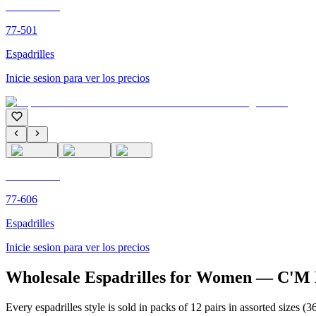
C'M PARIS
77-501
Espadrilles
Inicie sesion para ver los precios
C'M PARIS
77-606
Espadrilles
Inicie sesion para ver los precios
Wholesale Espadrilles for Women — C'M
Every espadrilles style is sold in packs of 12 pairs in assorted sizes