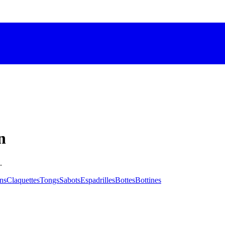
n
.
ns
Claquettes
Tongs
Sabots
Espadrilles
Bottes
Bottines