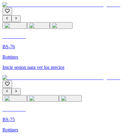
C'M PARIS
BS-76
Bottines
Inicie sesion para ver los precios
C'M PARIS
BS-75
Bottines