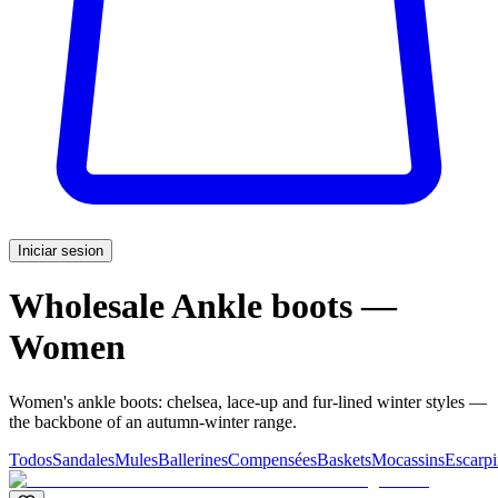
Iniciar sesion
Wholesale Ankle boots —
Women
Women's ankle boots: chelsea, lace-up and fur-lined winter styles —
the backbone of an autumn-winter range.
Todos
Sandales
Mules
Ballerines
Compensées
Baskets
Mocassins
Escarpi