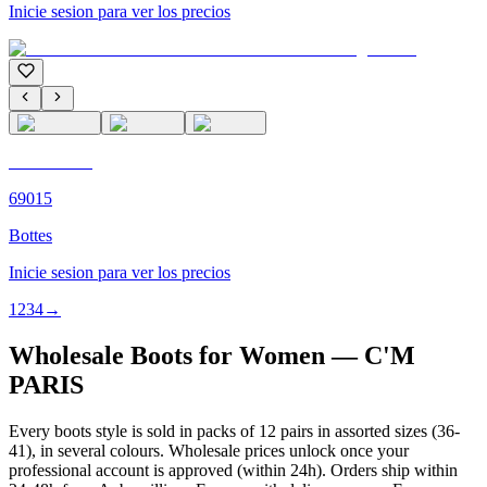
Inicie sesion para ver los precios
C'M PARIS
69015
Bottes
Inicie sesion para ver los precios
1
2
3
4
→
Wholesale Boots for Women — C'M
PARIS
Every boots style is sold in packs of 12 pairs in assorted sizes (36-
41), in several colours. Wholesale prices unlock once your
professional account is approved (within 24h). Orders ship within