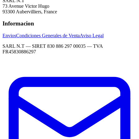
SARL N.T
73 Avenue Victor Hugo
93300 Aubervilliers, France
Informacion
Envios
Condiciones Generales de Venta
Aviso Legal
SARL N.T — SIRET 830 886 297 00035 — TVA
FR45830886297