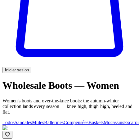
Iniciar sesion
Wholesale Boots — Women
Women's boots and over-the-knee boots: the autumn-winter
collection lands every season — knee-high, thigh-high, heeled and
flat.
Todos
Sandales
Mules
Ballerines
Compensées
Baskets
Mocassins
Escarpi