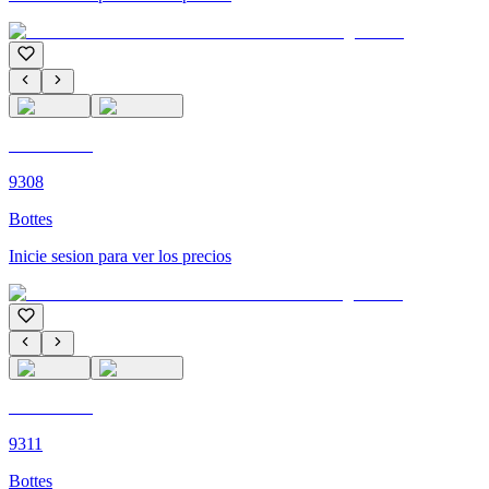
C'M PARIS
9308
Bottes
Inicie sesion para ver los precios
C'M PARIS
9311
Bottes