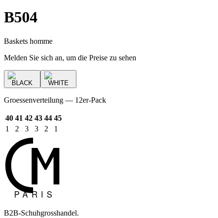
B504
Baskets homme
Melden Sie sich an, um die Preise zu sehen
BLACK
WHITE
Groessenverteilung — 12er-Pack
40
41
42
43
44
45
1
2
3
3
2
1
B2B-Schuhgrosshandel.