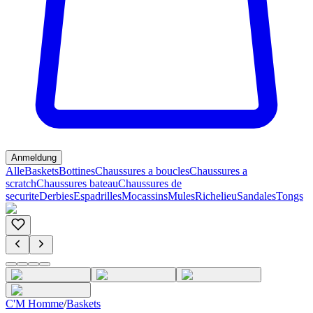
Anmeldung
Alle
Baskets
Bottines
Chaussures a boucles
Chaussures a
scratch
Chaussures bateau
Chaussures de
securite
Derbies
Espadrilles
Mocassins
Mules
Richelieu
Sandales
Tongs
C'M Homme
/
Baskets