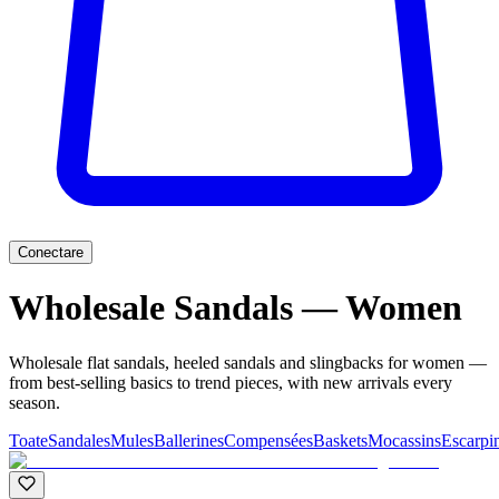
Conectare
Wholesale Sandals — Women
Wholesale flat sandals, heeled sandals and slingbacks for women —
from best-selling basics to trend pieces, with new arrivals every
season.
Toate
Sandales
Mules
Ballerines
Compensées
Baskets
Mocassins
Escarpi