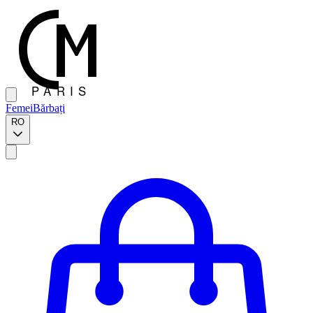
Femei
Bărbați
RO