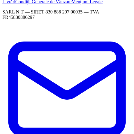
Livrări
Condiții Generale de Vânzare
Mențiuni Legale
SARL N.T — SIRET 830 886 297 00035 — TVA
FR45830886297