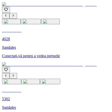
C'M PARIS
4028
Sandales
Conectați-vă pentru a vedea prețurile
C'M PARIS
5302
Sandales