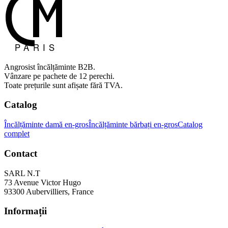
Angrosist încălțăminte B2B.
Vânzare pe pachete de 12 perechi.
Toate prețurile sunt afișate fără TVA.
Catalog
Încălțăminte damă en-gros
Încălțăminte bărbați en-gros
Catalog
complet
Contact
SARL N.T
73 Avenue Victor Hugo
93300 Aubervilliers, France
Informații