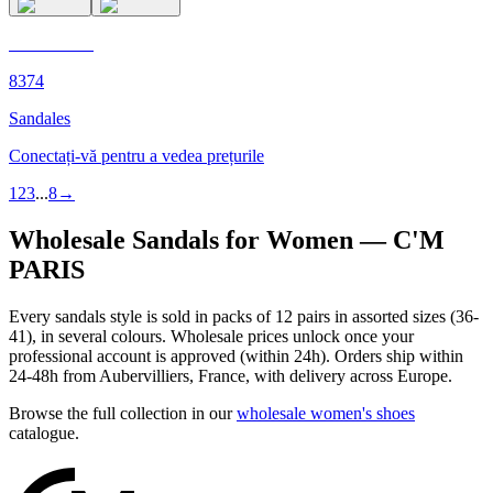
C'M PARIS
8374
Sandales
Conectați-vă pentru a vedea prețurile
1
2
3
...
8
→
Wholesale Sandals for Women — C'M
PARIS
Every sandals style is sold in packs of 12 pairs in assorted sizes (36-
41), in several colours. Wholesale prices unlock once your
professional account is approved (within 24h). Orders ship within
24-48h from Aubervilliers, France, with delivery across Europe.
Browse the full collection in our
wholesale women's shoes
catalogue.