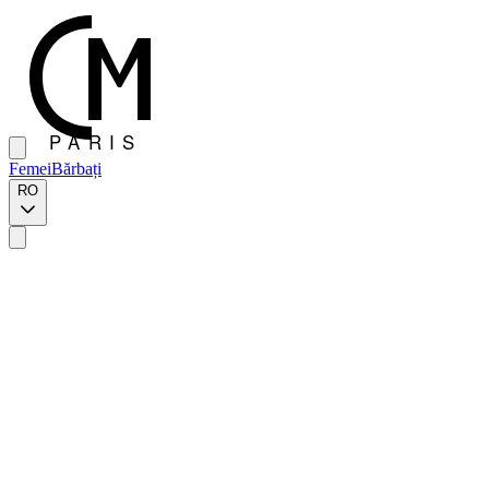
Femei
Bărbați
RO