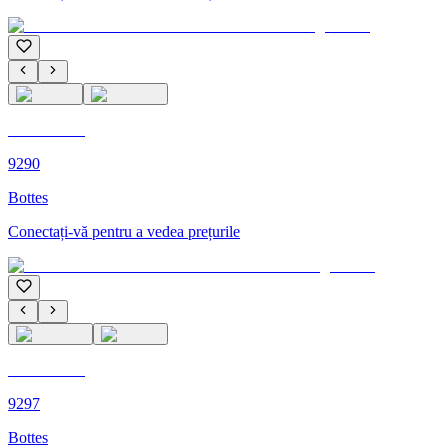
C'M PARIS
9290
Bottes
Conectați-vă pentru a vedea prețurile
C'M PARIS
9297
Bottes