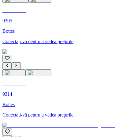
C'M PARIS
9305
Bottes
Conectați-vă pentru a vedea prețurile
C'M PARIS
9314
Bottes
Conectați-vă pentru a vedea prețurile