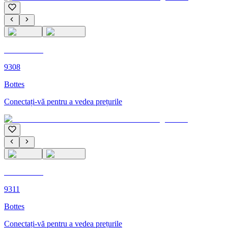
C'M PARIS
9308
Bottes
Conectați-vă pentru a vedea prețurile
C'M PARIS
9311
Bottes
Conectați-vă pentru a vedea prețurile