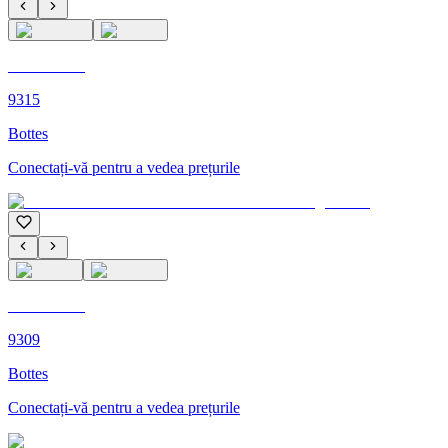
C'M PARIS
9315
Bottes
Conectați-vă pentru a vedea prețurile
C'M PARIS
9309
Bottes
Conectați-vă pentru a vedea prețurile