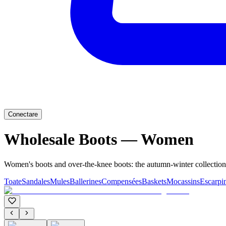
Conectare
Wholesale Boots — Women
Women's boots and over-the-knee boots: the autumn-winter collection 
Toate
Sandales
Mules
Ballerines
Compensées
Baskets
Mocassins
Escarpi