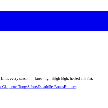
lands every season — knee-high, thigh-high, heeled and flat.
ns
Claquettes
Tongs
Sabots
Espadrilles
Bottes
Bottines