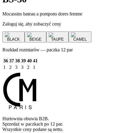
Mocassins bateau a pompons dores femme
Zaloguj się, aby zobaczyć ceny
BLACK
BEIGE
TAUPE
CAMEL
Rozkład rozmiarów — paczka 12 par
36
37
38
39
40
41
1
2
3
3
2
1
Hurtownia obuwia B2B.
Sprzedaż w paczkach po 12 par.
Wszystkie ceny podane są netto.