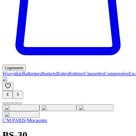
Logowanie
Wszystkie
Ballerines
Baskets
Bottes
Bottines
Claquettes
Compensées
Esc
C'M PARIS
/
Mocassins
BS-30