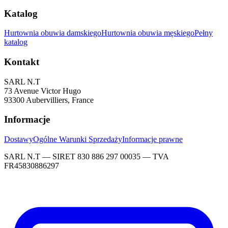
Katalog
Hurtownia obuwia damskiego
Hurtownia obuwia męskiego
Pełny
katalog
Kontakt
SARL N.T
73 Avenue Victor Hugo
93300 Aubervilliers, France
Informacje
Dostawy
Ogólne Warunki Sprzedaży
Informacje prawne
SARL N.T — SIRET 830 886 297 00035 — TVA
FR45830886297