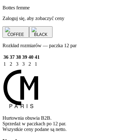
Bottes femme
Zaloguj się, aby zobaczyć ceny
COFFEE
BLACK
Rozkład rozmiarów — paczka 12 par
36
37
38
39
40
41
1
2
3
3
2
1
Hurtownia obuwia B2B.
Sprzedaż w paczkach po 12 par.
Wszystkie ceny podane są netto.