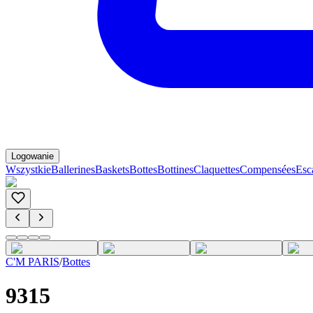
Logowanie
Wszystkie
Ballerines
Baskets
Bottes
Bottines
Claquettes
Compensées
Esc
C'M PARIS
/
Bottes
9315