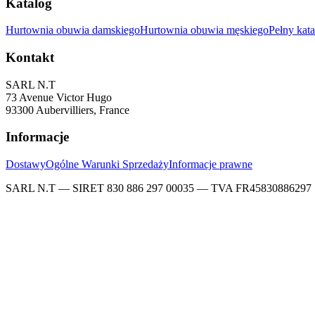
Katalog
Hurtownia obuwia damskiego
Hurtownia obuwia męskiego
Pełny kat
Kontakt
SARL N.T
73 Avenue Victor Hugo
93300 Aubervilliers, France
Informacje
Dostawy
Ogólne Warunki Sprzedaży
Informacje prawne
SARL N.T — SIRET 830 886 297 00035 — TVA FR45830886297