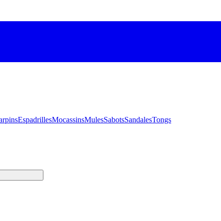
arpins
Espadrilles
Mocassins
Mules
Sabots
Sandales
Tongs