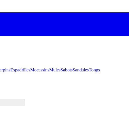
arpins
Espadrilles
Mocassins
Mules
Sabots
Sandales
Tongs