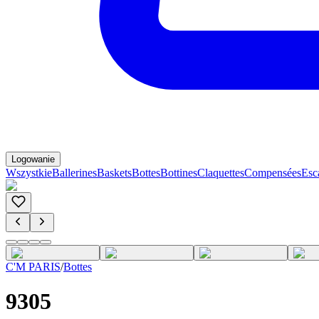
Logowanie
Wszystkie
Ballerines
Baskets
Bottes
Bottines
Claquettes
Compensées
Esc
C'M PARIS
/
Bottes
9305