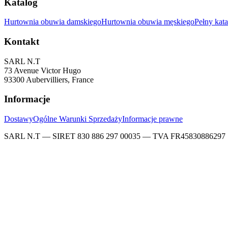
Katalog
Hurtownia obuwia damskiego
Hurtownia obuwia męskiego
Pełny kat
Kontakt
SARL N.T
73 Avenue Victor Hugo
93300 Aubervilliers, France
Informacje
Dostawy
Ogólne Warunki Sprzedaży
Informacje prawne
SARL N.T — SIRET 830 886 297 00035 — TVA FR45830886297