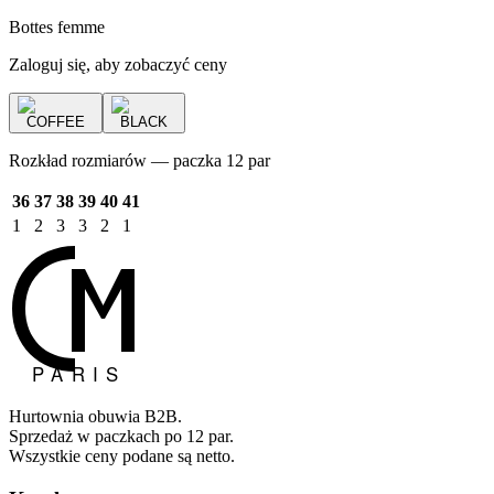
Bottes femme
Zaloguj się, aby zobaczyć ceny
COFFEE
BLACK
Rozkład rozmiarów — paczka 12 par
36
37
38
39
40
41
1
2
3
3
2
1
Hurtownia obuwia B2B.
Sprzedaż w paczkach po 12 par.
Wszystkie ceny podane są netto.