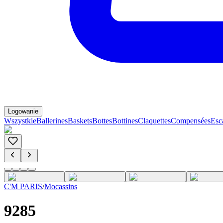
Logowanie
Wszystkie
Ballerines
Baskets
Bottes
Bottines
Claquettes
Compensées
Esc
C'M PARIS
/
Mocassins
9285