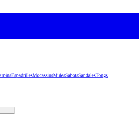
arpins
Espadrilles
Mocassins
Mules
Sabots
Sandales
Tongs