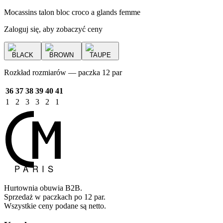
Mocassins talon bloc croco a glands femme
Zaloguj się, aby zobaczyć ceny
BLACK
BROWN
TAUPE
Rozkład rozmiarów — paczka 12 par
36
37
38
39
40
41
1
2
3
3
2
1
Hurtownia obuwia B2B.
Sprzedaż w paczkach po 12 par.
Wszystkie ceny podane są netto.