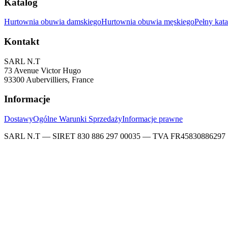
Katalog
Hurtownia obuwia damskiego
Hurtownia obuwia męskiego
Pełny kat
Kontakt
SARL N.T
73 Avenue Victor Hugo
93300 Aubervilliers, France
Informacje
Dostawy
Ogólne Warunki Sprzedaży
Informacje prawne
SARL N.T — SIRET 830 886 297 00035 — TVA FR45830886297