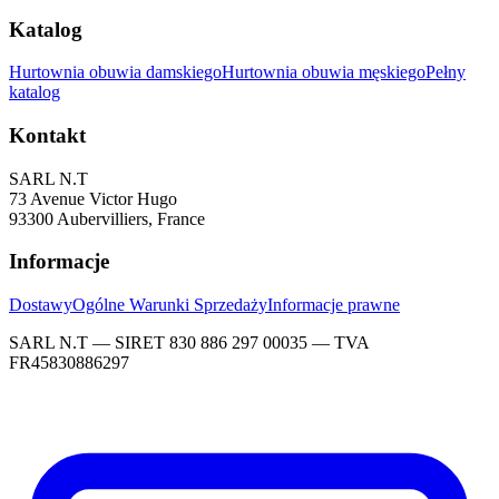
Katalog
Hurtownia obuwia damskiego
Hurtownia obuwia męskiego
Pełny
katalog
Kontakt
SARL N.T
73 Avenue Victor Hugo
93300 Aubervilliers, France
Informacje
Dostawy
Ogólne Warunki Sprzedaży
Informacje prawne
SARL N.T — SIRET 830 886 297 00035 — TVA
FR45830886297