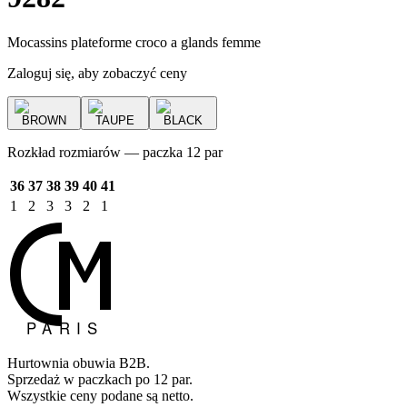
Mocassins plateforme croco a glands femme
Zaloguj się, aby zobaczyć ceny
BROWN
TAUPE
BLACK
Rozkład rozmiarów — paczka 12 par
36
37
38
39
40
41
1
2
3
3
2
1
Hurtownia obuwia B2B.
Sprzedaż w paczkach po 12 par.
Wszystkie ceny podane są netto.