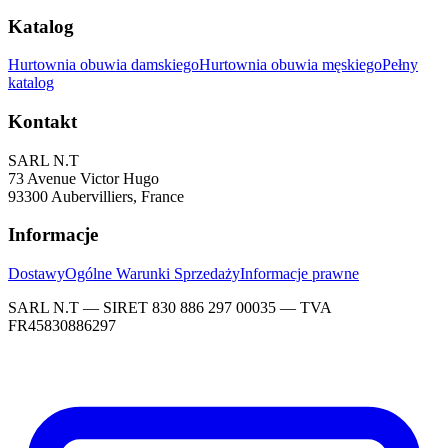
Katalog
Hurtownia obuwia damskiego
Hurtownia obuwia męskiego
Pełny
katalog
Kontakt
SARL N.T
73 Avenue Victor Hugo
93300 Aubervilliers, France
Informacje
Dostawy
Ogólne Warunki Sprzedaży
Informacje prawne
SARL N.T — SIRET 830 886 297 00035 — TVA
FR45830886297