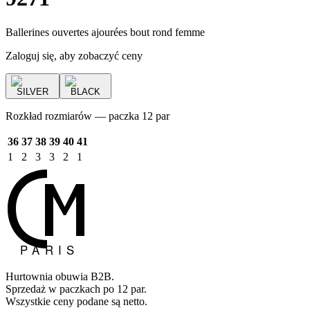
Ballerines ouvertes ajourées bout rond femme
Zaloguj się, aby zobaczyć ceny
SILVER
BLACK
Rozkład rozmiarów — paczka 12 par
36
37
38
39
40
41
1
2
3
3
2
1
Hurtownia obuwia B2B.
Sprzedaż w paczkach po 12 par.
Wszystkie ceny podane są netto.