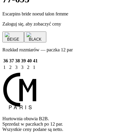
Escarpins bride noeud talon femme
Zaloguj się, aby zobaczyć ceny
BEIGE
BLACK
Rozkład rozmiarów — paczka 12 par
36
37
38
39
40
41
1
2
3
3
2
1
Hurtownia obuwia B2B.
Sprzedaż w paczkach po 12 par.
Wszystkie ceny podane są netto.