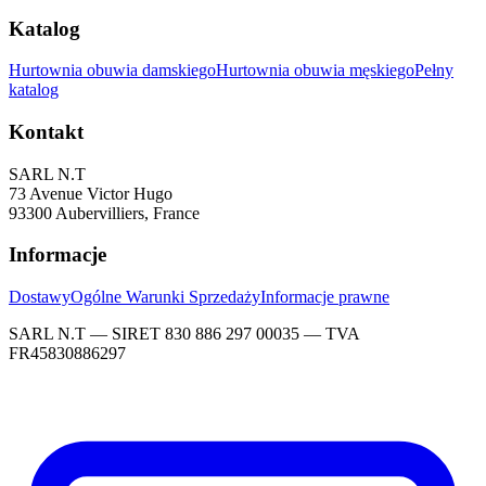
Katalog
Hurtownia obuwia damskiego
Hurtownia obuwia męskiego
Pełny
katalog
Kontakt
SARL N.T
73 Avenue Victor Hugo
93300 Aubervilliers, France
Informacje
Dostawy
Ogólne Warunki Sprzedaży
Informacje prawne
SARL N.T — SIRET 830 886 297 00035 — TVA
FR45830886297