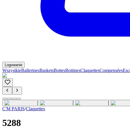
Logowanie
Wszystkie
Ballerines
Baskets
Bottes
Bottines
Claquettes
Compensées
Esc
C'M PARIS
/
Claquettes
5288