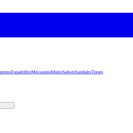
arpins
Espadrilles
Mocassins
Mules
Sabots
Sandales
Tongs