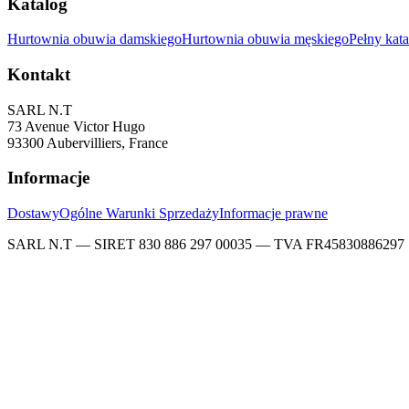
Katalog
Hurtownia obuwia damskiego
Hurtownia obuwia męskiego
Pełny kat
Kontakt
SARL N.T
73 Avenue Victor Hugo
93300 Aubervilliers, France
Informacje
Dostawy
Ogólne Warunki Sprzedaży
Informacje prawne
SARL N.T — SIRET 830 886 297 00035 — TVA FR45830886297