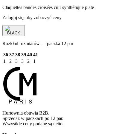
Claquettes bandes croisées cuir synthétique plate
Zaloguj się, aby zobaczyć ceny
BLACK
Rozkład rozmiarów — paczka 12 par
36
37
38
39
40
41
1
2
3
3
2
1
Hurtownia obuwia B2B.
Sprzedaż w paczkach po 12 par.
Wszystkie ceny podane są netto.