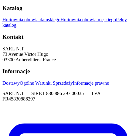
Katalog
Hurtownia obuwia damskiego
Hurtownia obuwia męskiego
Pełny
katalog
Kontakt
SARL N.T
73 Avenue Victor Hugo
93300 Aubervilliers, France
Informacje
Dostawy
Ogólne Warunki Sprzedaży
Informacje prawne
SARL N.T — SIRET 830 886 297 00035 — TVA
FR45830886297