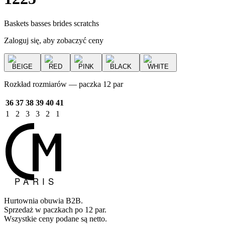
Baskets basses brides scratchs
Zaloguj się, aby zobaczyć ceny
BEIGE
RED
PINK
BLACK
WHITE
Rozkład rozmiarów — paczka 12 par
36
37
38
39
40
41
1
2
3
3
2
1
Hurtownia obuwia B2B.
Sprzedaż w paczkach po 12 par.
Wszystkie ceny podane są netto.