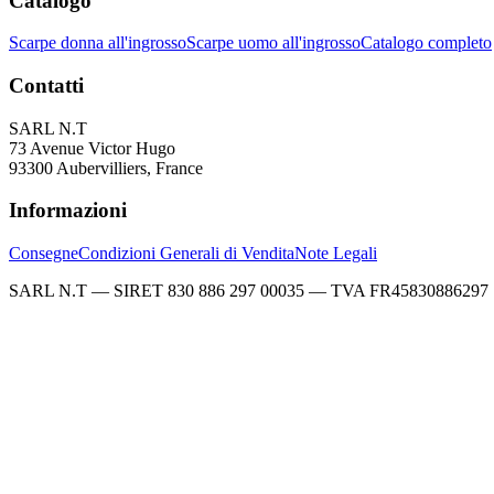
Catalogo
Scarpe donna all'ingrosso
Scarpe uomo all'ingrosso
Catalogo completo
Contatti
SARL N.T
73 Avenue Victor Hugo
93300 Aubervilliers, France
Informazioni
Consegne
Condizioni Generali di Vendita
Note Legali
SARL N.T — SIRET 830 886 297 00035 — TVA FR45830886297