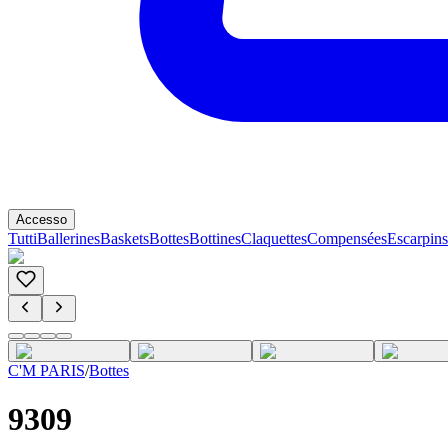
Accesso
Tutti
Ballerines
Baskets
Bottes
Bottines
Claquettes
Compensées
Escarpins
C'M PARIS
/
Bottes
9309