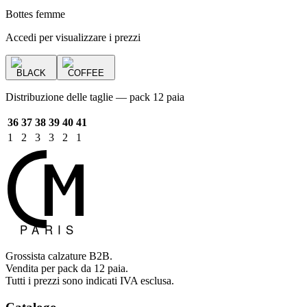
Bottes femme
Accedi per visualizzare i prezzi
BLACK
COFFEE
Distribuzione delle taglie — pack 12 paia
36
37
38
39
40
41
1
2
3
3
2
1
Grossista calzature B2B.
Vendita per pack da 12 paia.
Tutti i prezzi sono indicati IVA esclusa.