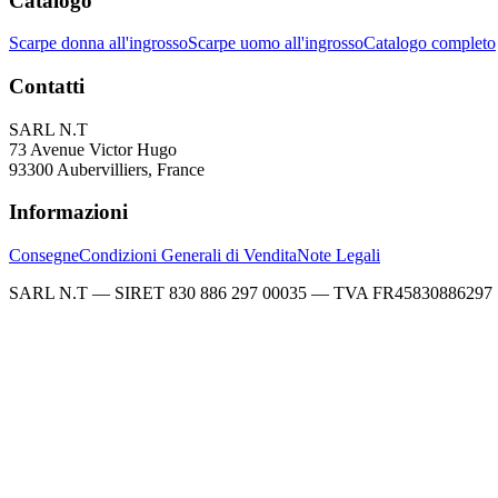
Catalogo
Scarpe donna all'ingrosso
Scarpe uomo all'ingrosso
Catalogo completo
Contatti
SARL N.T
73 Avenue Victor Hugo
93300 Aubervilliers, France
Informazioni
Consegne
Condizioni Generali di Vendita
Note Legali
SARL N.T — SIRET 830 886 297 00035 — TVA FR45830886297