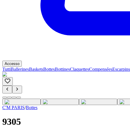
Accesso
Tutti
Ballerines
Baskets
Bottes
Bottines
Claquettes
Compensées
Escarpins
C'M PARIS
/
Bottes
9305