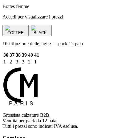
Bottes femme
Accedi per visualizzare i prezzi
COFFEE
BLACK
Distribuzione delle taglie — pack 12 paia
36
37
38
39
40
41
1
2
3
3
2
1
Grossista calzature B2B.
Vendita per pack da 12 paia.
Tutti i prezzi sono indicati IVA esclusa.