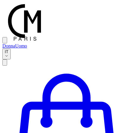
Donna
Uomo
IT