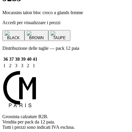
Mocassins talon bloc croco a glands femme
Accedi per visualizzare i prezzi
BLACK
BROWN
TAUPE
Distribuzione delle taglie — pack 12 paia
36
37
38
39
40
41
1
2
3
3
2
1
Grossista calzature B2B.
Vendita per pack da 12 paia.
Tutti i prezzi sono indicati IVA esclusa.