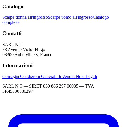
Catalogo
Scarpe donna all'ingrosso
Scarpe uomo all'ingrosso
Catalogo
completo
Contatti
SARL N.T
73 Avenue Victor Hugo
93300 Aubervilliers, France
Informazioni
Consegne
Condizioni Generali di Vendita
Note Legali
SARL N.T — SIRET 830 886 297 00035 — TVA
FR45830886297