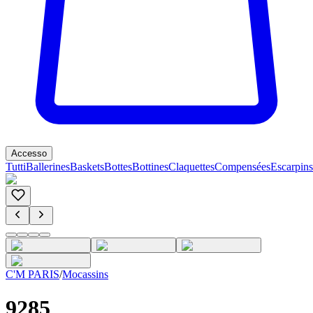
Accesso
Tutti
Ballerines
Baskets
Bottes
Bottines
Claquettes
Compensées
Escarpins
C'M PARIS
/
Mocassins
9285