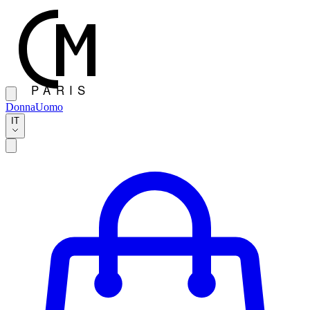
Donna
Uomo
IT