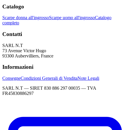
Catalogo
Scarpe donna all'ingrosso
Scarpe uomo all'ingrosso
Catalogo
completo
Contatti
SARL N.T
73 Avenue Victor Hugo
93300 Aubervilliers, France
Informazioni
Consegne
Condizioni Generali di Vendita
Note Legali
SARL N.T — SIRET 830 886 297 00035 — TVA
FR45830886297