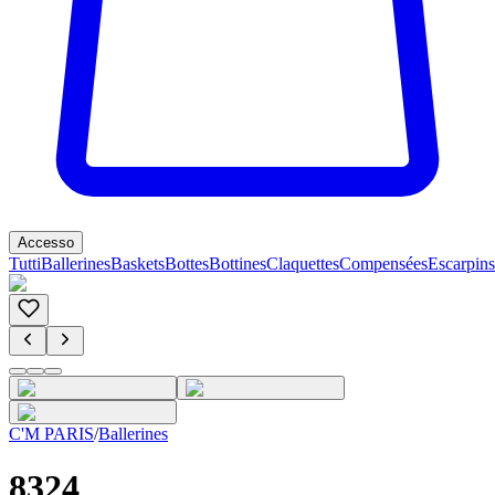
Accesso
Tutti
Ballerines
Baskets
Bottes
Bottines
Claquettes
Compensées
Escarpins
C'M PARIS
/
Ballerines
8324