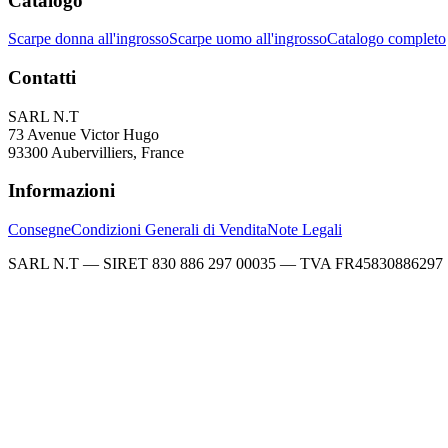
Catalogo
Scarpe donna all'ingrosso
Scarpe uomo all'ingrosso
Catalogo completo
Contatti
SARL N.T
73 Avenue Victor Hugo
93300 Aubervilliers, France
Informazioni
Consegne
Condizioni Generali di Vendita
Note Legali
SARL N.T — SIRET 830 886 297 00035 — TVA FR45830886297