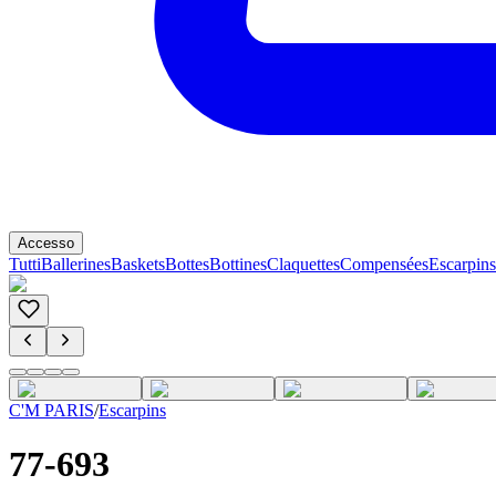
Accesso
Tutti
Ballerines
Baskets
Bottes
Bottines
Claquettes
Compensées
Escarpins
C'M PARIS
/
Escarpins
77-693