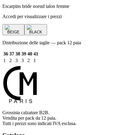
Escarpins bride noeud talon femme
Accedi per visualizzare i prezzi
BEIGE
BLACK
Distribuzione delle taglie — pack 12 paia
36
37
38
39
40
41
1
2
3
3
2
1
Grossista calzature B2B.
Vendita per pack da 12 paia.
Tutti i prezzi sono indicati IVA esclusa.