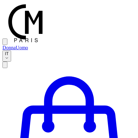
Donna
Uomo
IT