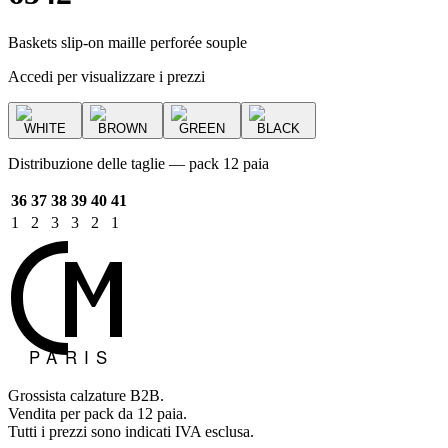
Baskets slip-on maille perforée souple
Accedi per visualizzare i prezzi
WHITE
BROWN
GREEN
BLACK
Distribuzione delle taglie — pack 12 paia
36
37
38
39
40
41
1
2
3
3
2
1
Grossista calzature B2B.
Vendita per pack da 12 paia.
Tutti i prezzi sono indicati IVA esclusa.