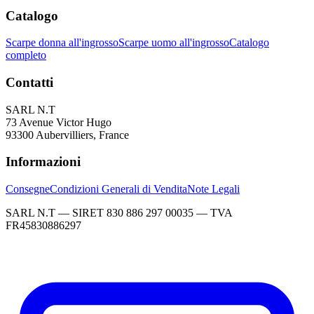
Catalogo
Scarpe donna all'ingrosso
Scarpe uomo all'ingrosso
Catalogo
completo
Contatti
SARL N.T
73 Avenue Victor Hugo
93300 Aubervilliers, France
Informazioni
Consegne
Condizioni Generali di Vendita
Note Legali
SARL N.T — SIRET 830 886 297 00035 — TVA
FR45830886297