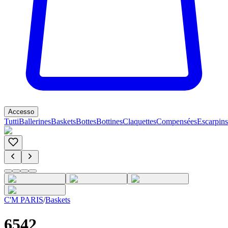
Accesso
Tutti
Ballerines
Baskets
Bottes
Bottines
Claquettes
Compensées
Escarpins
C'M PARIS
/
Baskets
6542