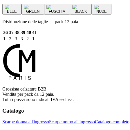
BLUE
GREEN
FUSCHIA
BLACK
NUDE
Distribuzione delle taglie — pack 12 paia
36
37
38
39
40
41
1
2
3
3
2
1
Grossista calzature B2B.
Vendita per pack da 12 paia.
Tutti i prezzi sono indicati IVA esclusa.
Catalogo
Scarpe donna all'ingrosso
Scarpe uomo all'ingrosso
Catalogo completo