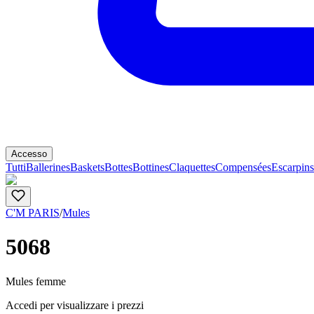
Accesso
Tutti
Ballerines
Baskets
Bottes
Bottines
Claquettes
Compensées
Escarpins
C'M PARIS
/
Mules
5068
Mules femme
Accedi per visualizzare i prezzi