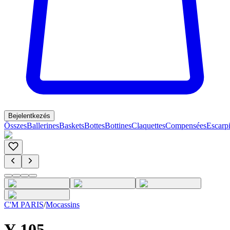
Bejelentkezés
Összes
Ballerines
Baskets
Bottes
Bottines
Claquettes
Compensées
Escarp
C'M PARIS
/
Mocassins
Y-105