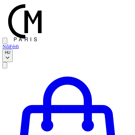
Női
Férfi
HU