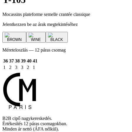
Mocassins plateforme semelle crantée classique
Jelentkezzen be az árak megtekintéséhez
BROWN
WINE
BLACK
Méreteloszlás — 12 páras csomag
36
37
38
39
40
41
1
2
3
3
2
1
B2B cipő nagykereskedés.
Értékesítés 12 páras csomagokban.
Minden ár nettó (ÁFA nélkül).