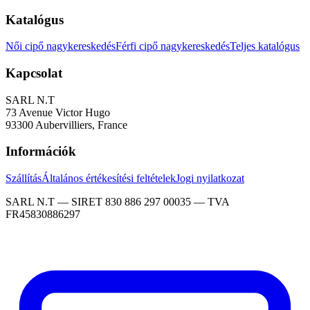
Katalógus
Női cipő nagykereskedés
Férfi cipő nagykereskedés
Teljes katalógus
Kapcsolat
SARL N.T
73 Avenue Victor Hugo
93300 Aubervilliers, France
Információk
Szállítás
Általános értékesítési feltételek
Jogi nyilatkozat
SARL N.T — SIRET 830 886 297 00035 — TVA
FR45830886297