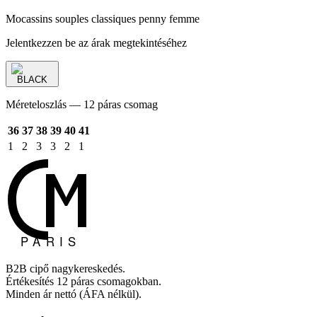
Mocassins souples classiques penny femme
Jelentkezzen be az árak megtekintéséhez
BLACK
Méreteloszlás — 12 páras csomag
36
37
38
39
40
41
1
2
3
3
2
1
B2B cipő nagykereskedés.
Értékesítés 12 páras csomagokban.
Minden ár nettó (ÁFA nélkül).