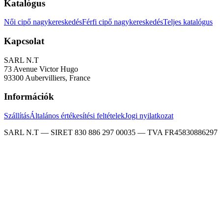
Katalógus
Női cipő nagykereskedés
Férfi cipő nagykereskedés
Teljes katalógus
Kapcsolat
SARL N.T
73 Avenue Victor Hugo
93300 Aubervilliers, France
Információk
Szállítás
Általános értékesítési feltételek
Jogi nyilatkozat
SARL N.T — SIRET 830 886 297 00035 — TVA FR45830886297