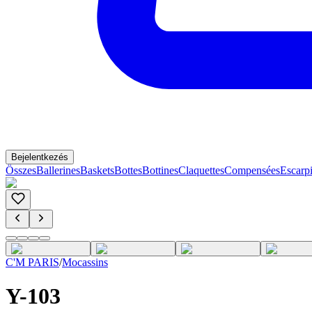
Bejelentkezés
Összes
Ballerines
Baskets
Bottes
Bottines
Claquettes
Compensées
Escarp
C'M PARIS
/
Mocassins
Y-103