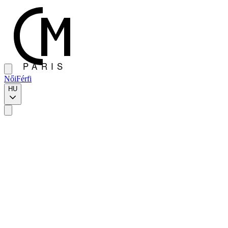
Női
Férfi
HU