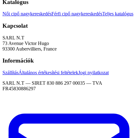
Katalógus
Női cipő nagykereskedés
Férfi cipő nagykereskedés
Teljes katalógus
Kapcsolat
SARL N.T
73 Avenue Victor Hugo
93300 Aubervilliers, France
Információk
Szállítás
Általános értékesítési feltételek
Jogi nyilatkozat
SARL N.T — SIRET 830 886 297 00035 — TVA
FR45830886297