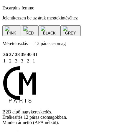
Escarpins femme
Jelentkezzen be az árak megtekintéséhez
PINK
RED
BLACK
GREY
Méreteloszlás — 12 páras csomag
36
37
38
39
40
41
1
2
3
3
2
1
B2B cipő nagykereskedés.
Értékesítés 12 páras csomagokban.
Minden ár nettó (ÁFA nélkül).