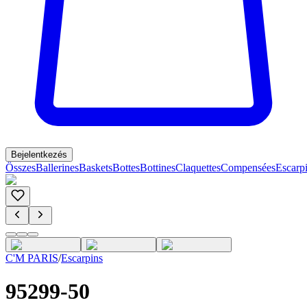
Bejelentkezés
Összes
Ballerines
Baskets
Bottes
Bottines
Claquettes
Compensées
Escarp
C'M PARIS
/
Escarpins
95299-50