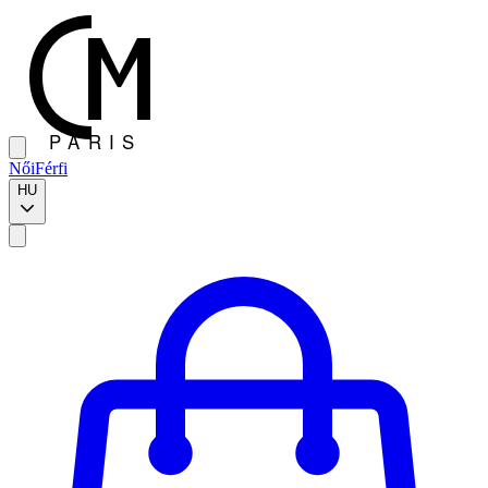
Női
Férfi
HU