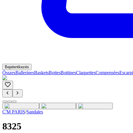
Bejelentkezés
Összes
Ballerines
Baskets
Bottes
Bottines
Claquettes
Compensées
Escarp
C'M PARIS
/
Sandales
8325