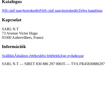
Katalógus
Női cipő nagykereskedés
Férfi cipő nagykereskedés
Teljes katalógus
Kapcsolat
SARL N.T
73 Avenue Victor Hugo
93300 Aubervilliers, France
Információk
Szállítás
Általános értékesítési feltételek
Jogi nyilatkozat
SARL N.T — SIRET 830 886 297 00035 — TVA FR45830886297