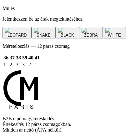
Mules
Jelentkezzen be az árak megtekintéséhez
LEOPARD
SNAKE
BLACK
ZEBRA
WHITE
Méreteloszlás — 12 páras csomag
36
37
38
39
40
41
1
2
3
3
2
1
B2B cipő nagykereskedés.
Értékesítés 12 páras csomagokban.
Minden ár nettó (ÁFA nélkül).