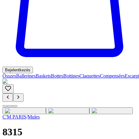
Bejelentkezés
Összes
Ballerines
Baskets
Bottes
Bottines
Claquettes
Compensées
Escarp
C'M PARIS
/
Mules
8315