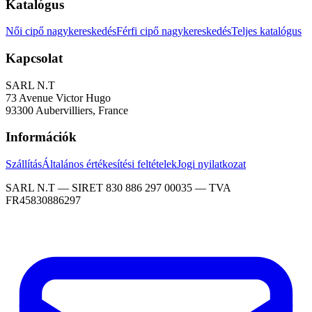
Katalógus
Női cipő nagykereskedés
Férfi cipő nagykereskedés
Teljes katalógus
Kapcsolat
SARL N.T
73 Avenue Victor Hugo
93300 Aubervilliers, France
Információk
Szállítás
Általános értékesítési feltételek
Jogi nyilatkozat
SARL N.T — SIRET 830 886 297 00035 — TVA
FR45830886297