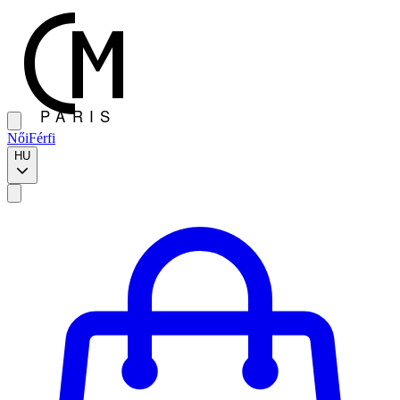
Női
Férfi
HU