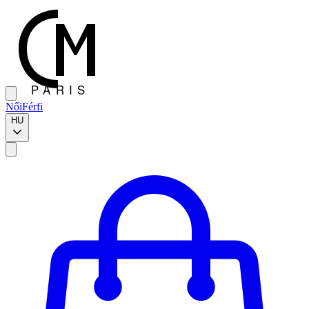
Női
Férfi
HU