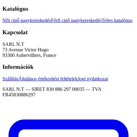
Katalógus
Női cipő nagykereskedés
Férfi cipő nagykereskedés
Teljes katalógus
Kapcsolat
SARL N.T
73 Avenue Victor Hugo
93300 Aubervilliers, France
Információk
Szállítás
Általános értékesítési feltételek
Jogi nyilatkozat
SARL N.T — SIRET 830 886 297 00035 — TVA
FR45830886297