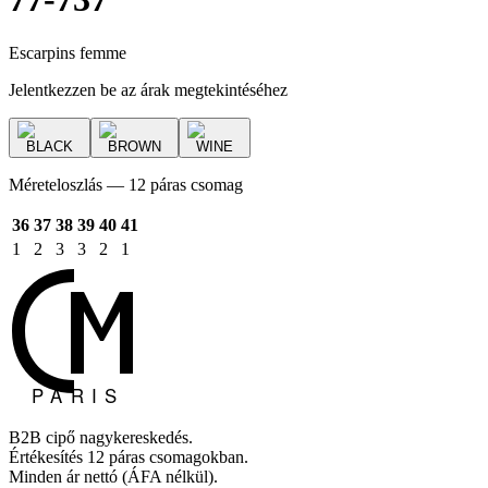
Escarpins femme
Jelentkezzen be az árak megtekintéséhez
BLACK
BROWN
WINE
Méreteloszlás — 12 páras csomag
36
37
38
39
40
41
1
2
3
3
2
1
B2B cipő nagykereskedés.
Értékesítés 12 páras csomagokban.
Minden ár nettó (ÁFA nélkül).