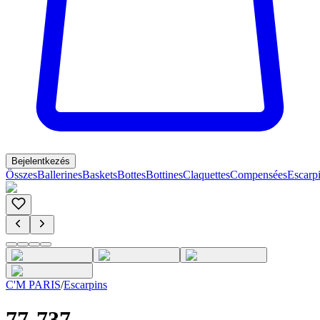
Bejelentkezés
Összes
Ballerines
Baskets
Bottes
Bottines
Claquettes
Compensées
Escarp
C'M PARIS
/
Escarpins
77-737