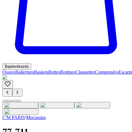
Bejelentkezés
Összes
Ballerines
Baskets
Bottes
Bottines
Claquettes
Compensées
Escarp
C'M PARIS
/
Mocassins
77-711