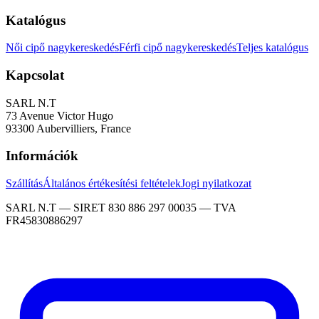
Katalógus
Női cipő nagykereskedés
Férfi cipő nagykereskedés
Teljes katalógus
Kapcsolat
SARL N.T
73 Avenue Victor Hugo
93300 Aubervilliers, France
Információk
Szállítás
Általános értékesítési feltételek
Jogi nyilatkozat
SARL N.T — SIRET 830 886 297 00035 — TVA
FR45830886297