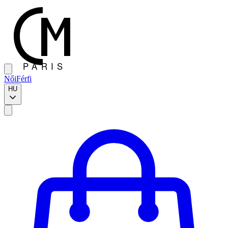
Női
Férfi
HU