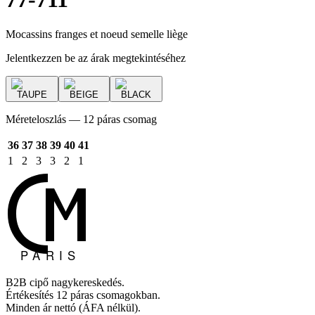
Mocassins franges et noeud semelle liège
Jelentkezzen be az árak megtekintéséhez
TAUPE
BEIGE
BLACK
Méreteloszlás — 12 páras csomag
36
37
38
39
40
41
1
2
3
3
2
1
B2B cipő nagykereskedés.
Értékesítés 12 páras csomagokban.
Minden ár nettó (ÁFA nélkül).