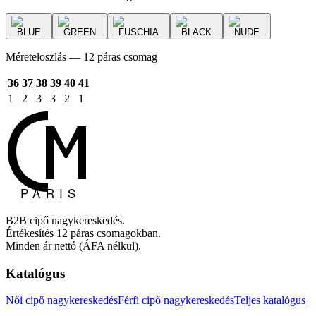
BLUE
GREEN
FUSCHIA
BLACK
NUDE
Méreteloszlás — 12 páras csomag
36
37
38
39
40
41
1
2
3
3
2
1
B2B cipő nagykereskedés.
Értékesítés 12 páras csomagokban.
Minden ár nettó (ÁFA nélkül).
Katalógus
Női cipő nagykereskedés
Férfi cipő nagykereskedés
Teljes katalógus