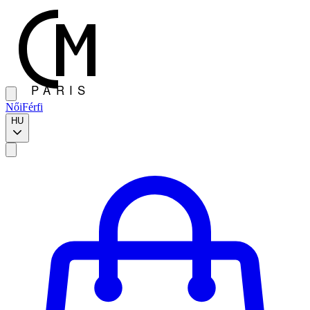
Női
Férfi
HU