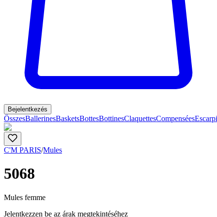
Bejelentkezés
Összes
Ballerines
Baskets
Bottes
Bottines
Claquettes
Compensées
Escarp
C'M PARIS
/
Mules
5068
Mules femme
Jelentkezzen be az árak megtekintéséhez