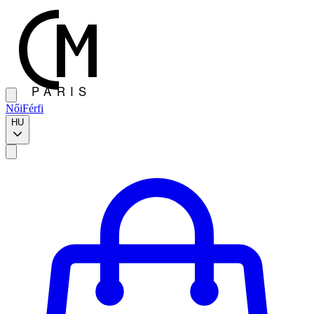
Női
Férfi
HU