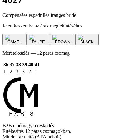
Compensées espadrilles franges bride
Jelentkezzen be az árak megtekintéséhez
CAMEL
TAUPE
BROWN
BLACK
Méreteloszlás — 12 páras csomag
36
37
38
39
40
41
1
2
3
3
2
1
B2B cipő nagykereskedés.
Értékesítés 12 páras csomagokban.
Minden ár nettó (ÁFA nélkül).