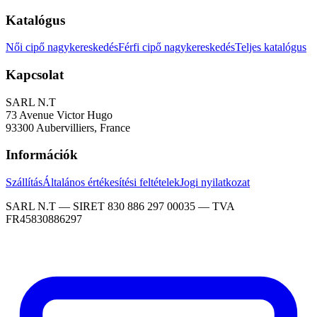
Katalógus
Női cipő nagykereskedés
Férfi cipő nagykereskedés
Teljes katalógus
Kapcsolat
SARL N.T
73 Avenue Victor Hugo
93300 Aubervilliers, France
Információk
Szállítás
Általános értékesítési feltételek
Jogi nyilatkozat
SARL N.T — SIRET 830 886 297 00035 — TVA
FR45830886297