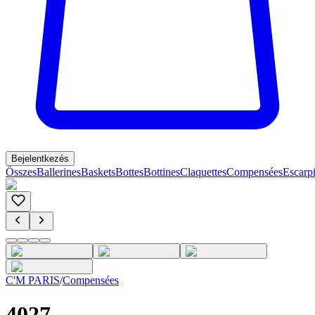
Bejelentkezés
Összes
Ballerines
Baskets
Bottes
Bottines
Claquettes
Compensées
Escarp
C'M PARIS
/
Compensées
4027